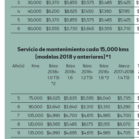
3
30,000
$5,370
$5,855
$5,575
$5,485
$5,425
$
4
40,000
$6,200
$8,625
$7,450
$7,360
$7,195
$
5
50,000
$5,370
$5,855
$5,575
$5,485
$5,425
$
6
60,000
$3,555
$3,730
$3,645
$3,555
$3,710
$
Servicio de mantenimiento cada 15,000 kms
(modelos 2018 y anteriores)*1
Año(s)
Kms
Ibiza
Ibiza
Ibiza
Ibiza
Ateca
2018>
2018>
2016>
2016>
2017>2018
1.0 TSI
1.6
1.2 TSI
1.6 *2
1.4 TSI
*2
5
75,000
$6,025
$5,635
$5,595
$6,040
$5,735
6
90,000
$3,640
$3,640
$3,310
$3,310
$3,290
7
105,000
$4,990
$4,700
$4,615
$4,965
$4,700
8
120,000
$6,565
$5,485
$6,175
$5,155
$6,070
9
135,000
$4,990
$4,695
$4,615
$4,965
$4,705