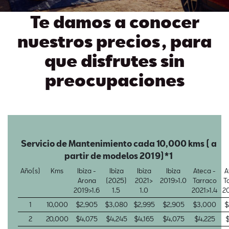
Te damos a conocer
nuestros precios , para
que disfrutes sin
preocupaciones
Servicio de Mantenimiento cada 10,000 kms ( a
partir de modelos 2019)*1
Año(s)
Kms
Ibiza -
Ibiza
Ibiza
Ibiza
Ateca -
A
Arona
(2025)
2021>
2019>1.0
Tarraco
T
2019>1.6
1.5
1.0
2021>1.4
20
1
10,000
$2,905
$3,080
$2,995
$2,905
$3,000
$
2
20,000
$4,075
$4,245
$4,165
$4,075
$4,225
$