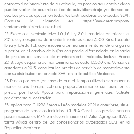
correcto funcionamiento de su vehículo, los precios aquí establecidos
pueden variar de acuerdo al tipo de auto, kilometraje y/o tiempo de
uso. Los precios aplican en todas las Distribuidoras autorizadas SEAT.
Consulte la vigencia en https://www.seat.mx/post-
venta/mantenimiento/inicio.html.
*2 Excepto el vehículo Ibiza 1.0L,1.6 L y 2.0 L modelos anteriores al
2014, cuyo esquema de mantenimiento es cada 7,500 Kms. Excepto
Ibiza y Toledo TSI, cuyo esquema de mantenimiento es de una gama
superior en el cambio de bujías con precio diferenciado en la tabla
de precios de servicio de mantenimiento indicada. Incluye Arona
2018, cuyo esquema de mantenimiento es cada 10,000 kms. Versiones
anteriores a 2015, consultar los precios de servicio de mantenimiento
con su distribuidor autorizado SEAT en la República Mexicana.
*3 Precio por hora (en caso de que el tiempo utilizado sea mayor o
menor a una hora,se cobrará proporcionalmente con base en el
precio por hora). Aplica para reparaciones generales. Solicite
previamente su cotización.
*5. Aplica para CUPRA Ateca y León modelos 2021 y anteriores, sin el
programa de servicios incluidos (CUPRA Care). Los precios son en
pesos mexicanos MXN e incluyen Impuesto al Valor Agregado (I.V.A.),
tarifa válida dentro de los concesionarios autorizados SEAT en la
República Mexicana.