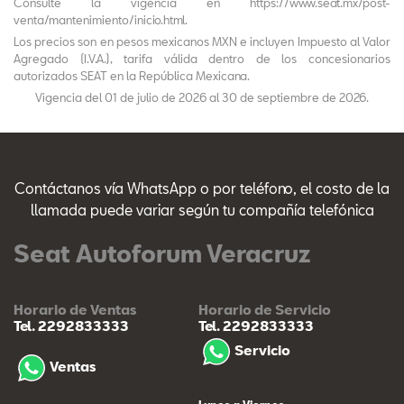
Consulte la vigencia en https://www.seat.mx/post-
venta/mantenimiento/inicio.html.
Los precios son en pesos mexicanos MXN e incluyen Impuesto al Valor
Agregado (I.V.A.), tarifa válida dentro de los concesionarios
autorizados SEAT en la República Mexicana.
Vigencia del 01 de julio de 2026 al 30 de septiembre de 2026.
Contáctanos vía WhatsApp o por teléfono, el costo de la
llamada puede variar según tu compañía telefónica
Seat Autoforum Veracruz
Horario de Ventas
Horario de Servicio
Tel. 2292833333
Tel. 2292833333
Servicio
Ventas